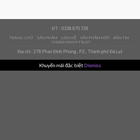
ĐT : 0338 870 728
TRANG CHỦ
SẢN PHẨM
LIÊN HỆ
SẢN PHẨM MỚI
BẢN TIN
CHERRYSHOP FRUIT
Địa chỉ : 278 Phan Đình Phùng , P2 , Thành phố Đà Lạt
Khuyến mãi đặc biệt
Dismiss