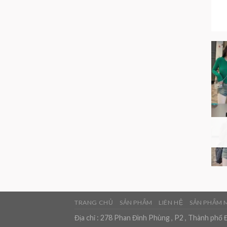
TRANG CHỦ
SẢN PHẨM
LIÊN HỆ
SẢN PHẨM 
Địa chỉ : 278 Phan Đình Phùng , P2 , Thành phố 