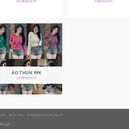
28 PRODUCTS
4 PRODUCTS
ÁO THUN 99K
14 PRODUCTS
MỚI
BẢN TIN
CHERRYSHOP FRUIT
Đà Lạt