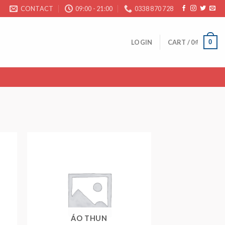
CONTACT
09:00 - 21:00
0338 870 728
0
LOGIN
CART /
0
₫
ÁO THUN