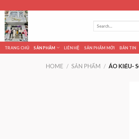
Skip
to
content
Search
for:
TRANG CHỦ
SẢN PHẨM
LIÊN HỆ
SẢN PHẨM MỚI
BẢN TIN
HOME
/
SẢN PHẨM
/
ÁO KIỂU- 