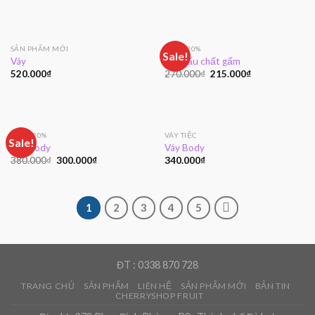
SẢN PHẨM MỚI
GIẢM 20%
Sale!
Váy
Váy gấu chất gấm
520.000
₫
270.000
₫
215.000
₫
GIẢM 20%
VÁY TIỆC
Sale!
Váy Body
Váy Body
380.000
₫
300.000
₫
340.000
₫
1
2
3
4
5
ĐT : 0338 870 728
TRANG CHỦ
SẢN PHẨM
LIÊN HỆ
SẢN PHẨM MỚI
BẢN TIN
CHERRYSHOP FRUIT