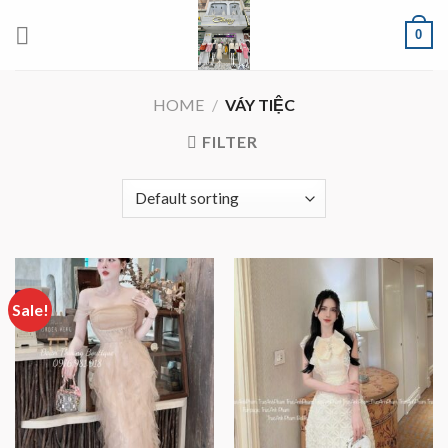
Skip
0
to
content
HOME
/
VÁY TIỆC
FILTER
Sale!