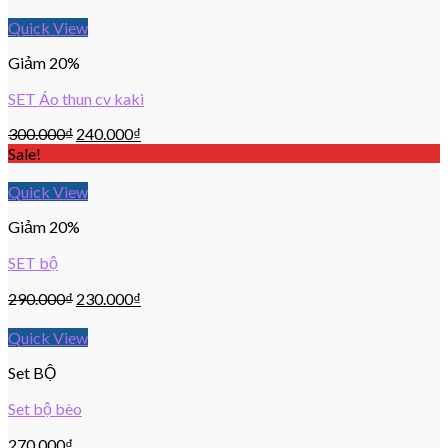
Quick View
Giảm 20%
SET Áo thun cv kaki
300.000
₫
240.000
₫
Sale!
Quick View
Giảm 20%
SET bộ
290.000
₫
230.000
₫
Quick View
Set BỘ
Set bộ bèo
270.000
₫