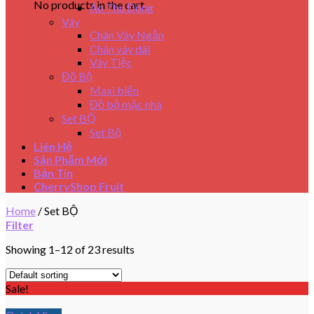
No products in the cart.
Áo Thu Đông
Váy
Chân Váy Ngắn
Chân váy dài
Váy Tiệc
Đồ Bộ
Maxi biển
Đồ bộ mặc nhà
Set BỘ
Set Bộ
Liên Hệ
Sản Phẩm Mới
Bản Tin
CherryShop Fruit
Home
/
Set BỘ
Filter
Showing 1–12 of 23 results
Sale!