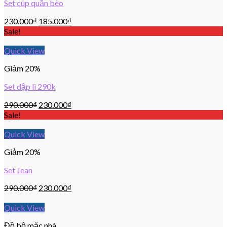
Set cúp quần bèo
230.000
₫
185.000
₫
Sale!
Quick View
Giảm 20%
Set dập li 290k
290.000
₫
230.000
₫
Sale!
Quick View
Giảm 20%
Set Jean
290.000
₫
230.000
₫
Quick View
Đồ bộ mặc nhà