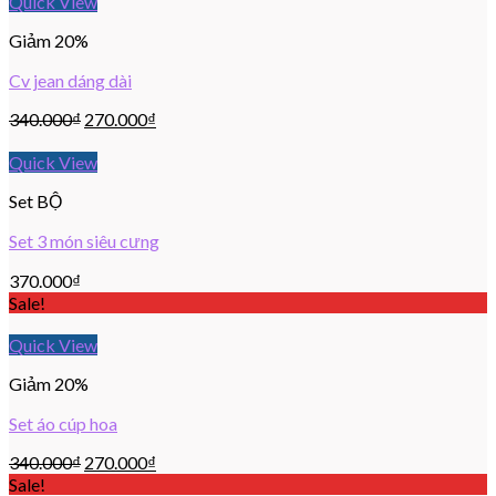
Quick View
Giảm 20%
Cv jean dáng dài
340.000
₫
270.000
₫
Quick View
Set BỘ
Set 3 món siêu cưng
370.000
₫
Sale!
Quick View
Giảm 20%
Set áo cúp hoa
340.000
₫
270.000
₫
Sale!