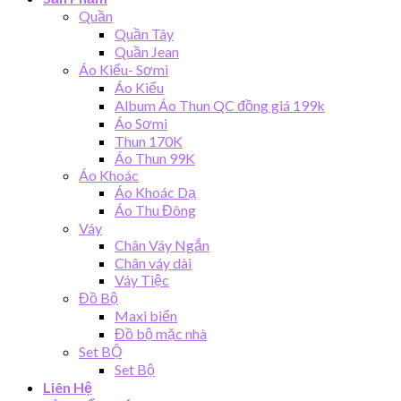
Quần
Quần Tây
Quần Jean
Áo Kiểu- Sơmi
Áo Kiểu
Album Áo Thun QC đồng giá 199k
Áo Sơmi
Thun 170K
Áo Thun 99K
Áo Khoác
Áo Khoác Dạ
Áo Thu Đông
Váy
Chân Váy Ngắn
Chân váy dài
Váy Tiệc
Đồ Bộ
Maxi biển
Đồ bộ mặc nhà
Set BỘ
Set Bộ
Liên Hệ