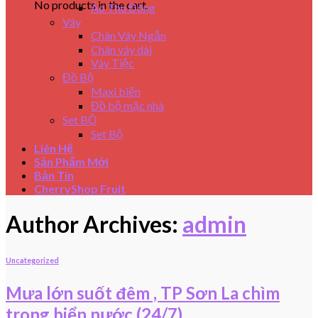
No products in the cart.
Áo Thu Đông
Váy
Chân Váy Ngắn
Chân váy dài
Váy Tiệc
Đồ Bộ
Maxi biển
Đồ bộ mặc nhà
Set BỘ
Set Bộ
Liên Hệ
Sản Phẩm Mới
Bản Tin
CherryShop Fruit
Author Archives:
admin
Uncategorized
Mưa lớn suốt đêm , TP Sơn La chìm
trong biển nước (24/7)