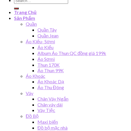
for:
Trang Chủ
Sản Phẩm
Quần
Quần Tây
Quần Jean
Áo Kiểu- Sơmi
Áo Kiểu
Album Áo Thun QC đồng giá 199k
Áo Sơmi
Thun 170K
Áo Thun 99K
Áo Khoác
Áo Khoác Dạ
Áo Thu Đông
Váy
Chân Váy Ngắn
Chân váy dài
Váy Tiệc
Đồ Bộ
Maxi biển
Đồ bộ mặc nhà