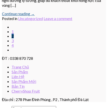
nghỉ dưỡng lý tưởng, giúp du khách thoát khỏi nóng nực của
vùng […]
Continue reading
→
Posted in
Uncategorized
Leave a comment
1
2
3
4
ĐT : 0338 870 728
Trang Chủ
Sản Phẩm
Liên Hệ
Sản Phẩm Mới
Bản Tin
CherryShop Fruit
Địa chỉ : 278 Phan Đình Phùng , P2 , Thành phố Đà Lạt
Search