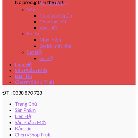
No products in the cart.
Áo Thu Đông
Váy
Chân Váy Ngắn
Chân váy dài
Váy Tiệc
Đồ Bộ
Maxi biển
Đồ bộ mặc nhà
Set BỘ
Set Bộ
Liên Hệ
Sản Phẩm Mới
Bản Tin
CherryShop Fruit
ĐT : 0338 870 728
Trang Chủ
Sản Phẩm
Liên Hệ
Sản Phẩm Mới
Bản Tin
CherryShop Fruit