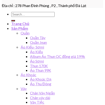
Địa chỉ : 278 Phan Đình Phùng , P2 , Thành phố Đà Lạt
Search
for:
Trang Chủ
Sản Phẩm
Quần
Quần Tây
Quần Jean
Áo Kiểu- Sơmi
Áo Kiểu
Album Áo Thun QC đồng giá 199k
Áo Sơmi
Thun 170K
Áo Thun 99K
Áo Khoác
Áo Khoác Dạ
Áo Thu Đông
Váy
Chân Váy Ngắn
Chân váy dài
Váy Tiệc