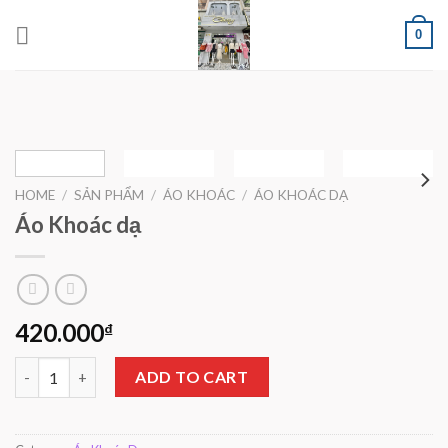
Skip
0
to
content
HOME
/
SẢN PHẨM
/
ÁO KHOÁC
/
ÁO KHOÁC DẠ
Áo Khoác dạ
420.000
₫
Áo Khoác dạ quantity
ADD TO CART