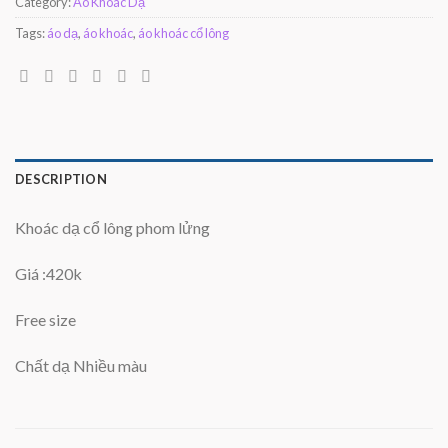
Category:
Áo Khoác Dạ
Tags:
áo dạ
,
áo khoác
,
áo khoác cổ lông
DESCRIPTION
Khoác dạ cổ lông phom lửng
Giá :420k
Free size
Chất dạ Nhiều màu