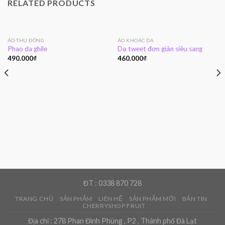
RELATED PRODUCTS
ÁO THU ĐÔNG
ÁO KHOÁC DẠ
Phao da ghile
Dạ tweet đơn giản siêu sang
490.000
₫
460.000
₫
ĐT : 0338 870 728
TRANG CHỦ
SẢN PHẨM
LIÊN HỆ
SẢN PHẨM MỚI
BẢN TIN
CHERRYSHOP FRUIT
Địa chỉ : 278 Phan Đình Phùng , P2 , Thành phố Đà Lạt