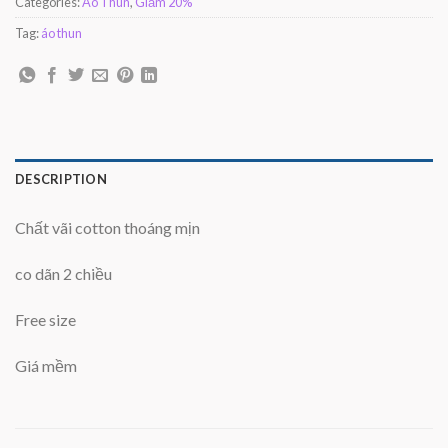
Categories:
Áo Thun
,
Giảm 20%
Tag:
áo thun
DESCRIPTION
Chất vãi cotton thoáng mịn
co dãn 2 chiều
Free size
Giá mềm