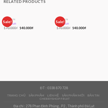
RELATED PRODUCTS
ÁO THUN
ÁO THUN
Sale!
Sale!
Áo Thun
Áo Thun
170.000
₫
140.000
₫
170.000
₫
140.000
₫
ĐT : 0338 870 728
TRANG CHỦ
SẢN PHẨM
LIÊN HỆ
SẢN PHẨM MỚI
BẢN TIN
CHERRYSHOP FRUIT
Địa chỉ : 278 Phan Đình Phùng , P2 , Thành phố Đà Lạt