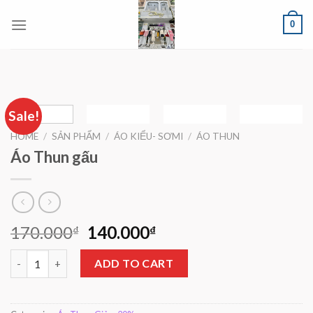
Skip
0
to
content
Sale!
HOME
/
SẢN PHẨM
/
ÁO KIỂU- SƠMI
/
ÁO THUN
Áo Thun gấu
170.000
140.000
₫
₫
Áo Thun gấu quantity
ADD TO CART