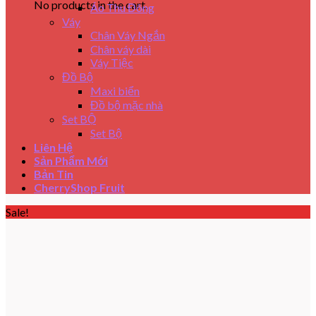
No products in the cart.
Áo Thu Đông
Váy
Chân Váy Ngắn
Chân váy dài
Váy Tiệc
Đồ Bộ
Maxi biển
Đồ bộ mặc nhà
Set BỘ
Set Bộ
Liên Hệ
Sản Phẩm Mới
Bản Tin
CherryShop Fruit
Sale!