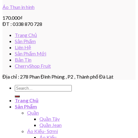
Áo Thun in hình
170.000
₫
ĐT : 0338 870 728
Trang Chủ
Sản Phẩm
Liên Hệ
Sản Phẩm Mới
Bản Tin
CherryShop Fruit
Địa chỉ : 278 Phan Đình Phùng , P2 , Thành phố Đà Lạt
Search
for:
Trang Chủ
Sản Phẩm
Quần
Quần Tây
Quần Jean
Áo Kiểu- Sơmi
Áo Kiểu