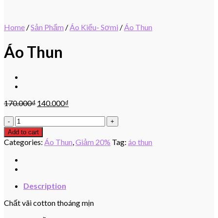
Home
/
Sản Phẩm
/
Áo Kiểu- Sơmi
/
Áo Thun
Áo Thun
170.000
₫
140.000
₫
Áo
Thun
Add to cart
quantity
Categories:
Áo Thun
,
Giảm 20%
Tag:
áo thun
Description
Chất vãi cotton thoáng mịn