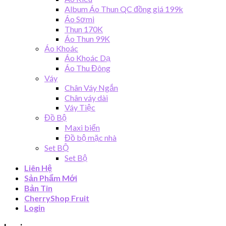
Album Áo Thun QC đồng giá 199k
Áo Sơmi
Thun 170K
Áo Thun 99K
Áo Khoác
Áo Khoác Dạ
Áo Thu Đông
Váy
Chân Váy Ngắn
Chân váy dài
Váy Tiệc
Đồ Bộ
Maxi biển
Đồ bộ mặc nhà
Set BỘ
Set Bộ
Liên Hệ
Sản Phẩm Mới
Bản Tin
CherryShop Fruit
Login