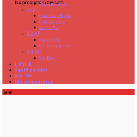
No products in the cart.
Áo Thu Đông
Váy
Chân Váy Ngắn
Chân váy dài
Váy Tiệc
Đồ Bộ
Maxi biển
Đồ bộ mặc nhà
Set BỘ
Set Bộ
Liên Hệ
Sản Phẩm Mới
Bản Tin
CherryShop Fruit
Sale!