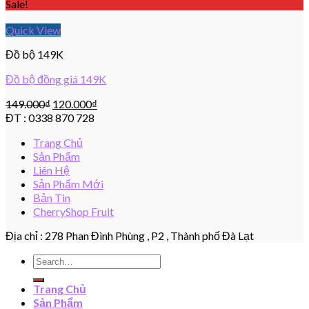
Sale!
Quick View
Đồ bộ 149K
Đồ bộ đồng giá 149K
149.000
₫
120.000
₫
ĐT : 0338 870 728
Trang Chủ
Sản Phẩm
Liên Hệ
Sản Phẩm Mới
Bản Tin
CherryShop Fruit
Địa chỉ : 278 Phan Đình Phùng , P2 , Thành phố Đà Lạt
Search
for:
Trang Chủ
Sản Phẩm