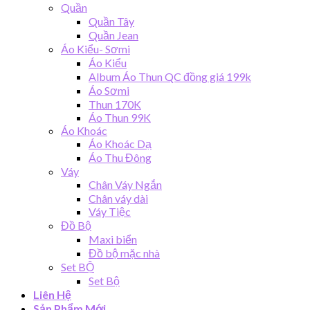
Quần
Quần Tây
Quần Jean
Áo Kiểu- Sơmi
Áo Kiểu
Album Áo Thun QC đồng giá 199k
Áo Sơmi
Thun 170K
Áo Thun 99K
Áo Khoác
Áo Khoác Dạ
Áo Thu Đông
Váy
Chân Váy Ngắn
Chân váy dài
Váy Tiệc
Đồ Bộ
Maxi biển
Đồ bộ mặc nhà
Set BỘ
Set Bộ
Liên Hệ
Sản Phẩm Mới