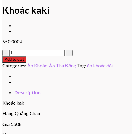
Khoác kaki
550.000
₫
Khoác
kaki
Add to cart
quantity
Categories:
Áo Khoác
,
Áo Thu Đông
Tag:
áo khoác dài
Description
Khoác kaki
Hàng Quảng Châu
Giá:550k