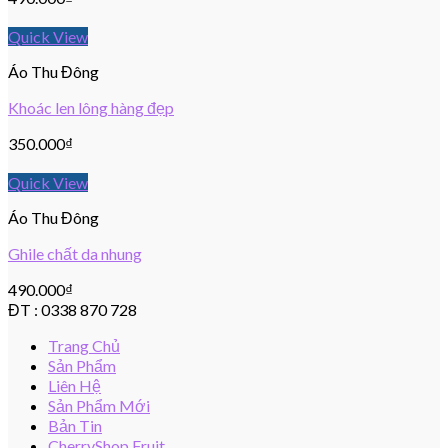
Quick View
Áo Thu Đông
Khoác len lông hàng đẹp
350.000
₫
Quick View
Áo Thu Đông
Ghile chất da nhung
490.000
₫
ĐT : 0338 870 728
Trang Chủ
Sản Phẩm
Liên Hệ
Sản Phẩm Mới
Bản Tin
CherryShop Fruit