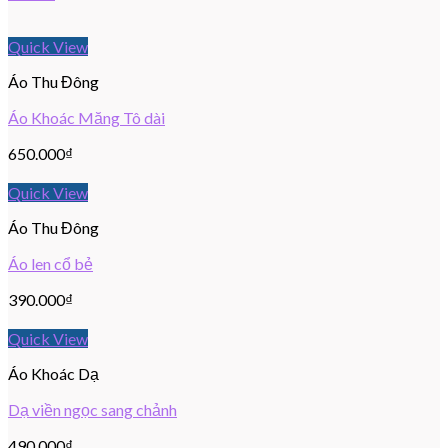
Quick View
Áo Thu Đông
Áo Khoác Măng Tô dài
650.000
₫
Quick View
Áo Thu Đông
Áo len cổ bẻ
390.000
₫
Quick View
Áo Khoác Dạ
Dạ viền ngọc sang chảnh
490.000
₫