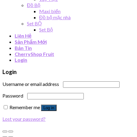
Đồ Bộ
Maxi biển
Đồ bộ mặc nhà
Set BỘ
Set Bộ
Liên Hệ
Sản Phẩm Mới
Bản Tin
CherryShop Fruit
Login
Login
Username or email address
Password
Remember me
Log in
Lost your password?