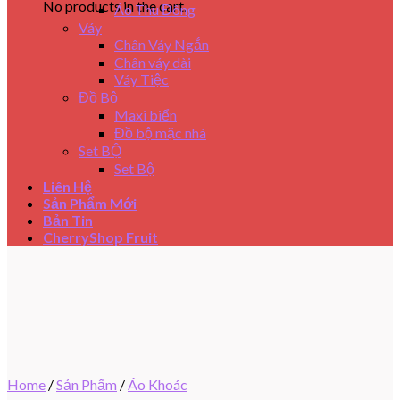
No products in the cart.
Áo Thu Đông
Váy
Chân Váy Ngắn
Chân váy dài
Váy Tiệc
Đồ Bộ
Maxi biển
Đồ bộ mặc nhà
Set BỘ
Set Bộ
Liên Hệ
Sản Phẩm Mới
Bản Tin
CherryShop Fruit
Home
/
Sản Phẩm
/
Áo Khoác