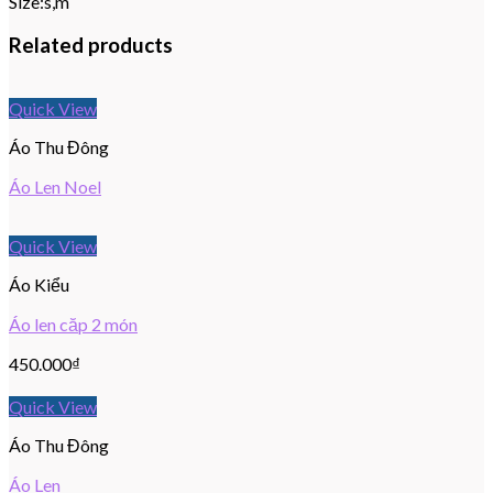
Size:s,m
Related products
Quick View
Áo Thu Đông
Áo Len Noel
Quick View
Áo Kiểu
Áo len căp 2 món
450.000
₫
Quick View
Áo Thu Đông
Áo Len