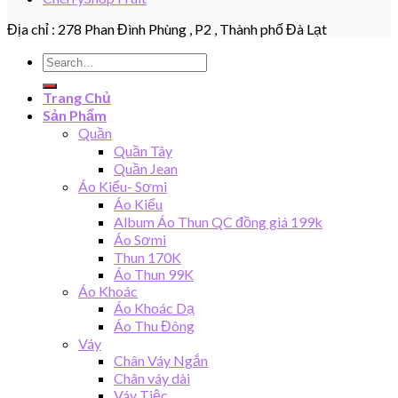
Địa chỉ : 278 Phan Đình Phùng , P2 , Thành phố Đà Lạt
Search
for:
Trang Chủ
Sản Phẩm
Quần
Quần Tây
Quần Jean
Áo Kiểu- Sơmi
Áo Kiểu
Album Áo Thun QC đồng giá 199k
Áo Sơmi
Thun 170K
Áo Thun 99K
Áo Khoác
Áo Khoác Dạ
Áo Thu Đông
Váy
Chân Váy Ngắn
Chân váy dài
Váy Tiệc