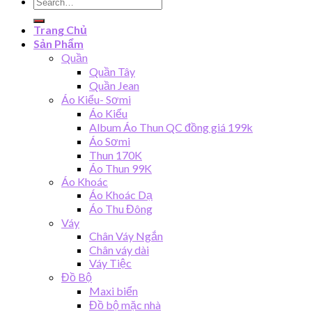
Search
for:
Trang Chủ
Sản Phẩm
Quần
Quần Tây
Quần Jean
Áo Kiểu- Sơmi
Áo Kiểu
Album Áo Thun QC đồng giá 199k
Áo Sơmi
Thun 170K
Áo Thun 99K
Áo Khoác
Áo Khoác Dạ
Áo Thu Đông
Váy
Chân Váy Ngắn
Chân váy dài
Váy Tiệc
Đồ Bộ
Maxi biển
Đồ bộ mặc nhà