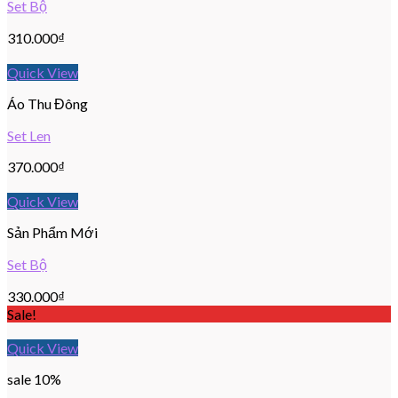
Set Bộ
310.000
₫
Quick View
Áo Thu Đông
Set Len
370.000
₫
Quick View
Sản Phẩm Mới
Set Bộ
330.000
₫
Sale!
Quick View
sale 10%