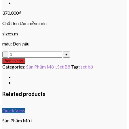
370.000
₫
Chất len tăm mềm min
size:s,m
màu: Đen ,nâu
Set
Bộ
Add to cart
quantity
Categories:
Sản Phẩm Mới
,
Set Bộ
Tag:
set bộ
Related products
Quick View
Sản Phẩm Mới