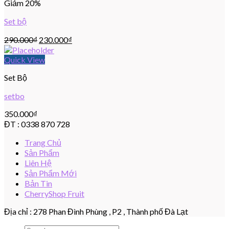
Giảm 20%
Set bộ
290.000
₫
230.000
₫
Quick View
Set Bộ
setbo
350.000
₫
ĐT : 0338 870 728
Trang Chủ
Sản Phẩm
Liên Hệ
Sản Phẩm Mới
Bản Tin
CherryShop Fruit
Địa chỉ : 278 Phan Đình Phùng , P2 , Thành phố Đà Lạt