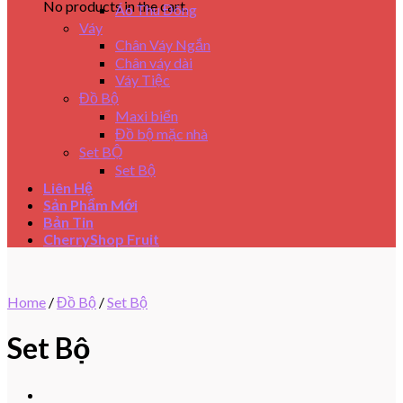
No products in the cart.
Áo Thu Đông
Váy
Chân Váy Ngắn
Chân váy dài
Váy Tiệc
Đồ Bộ
Maxi biển
Đồ bộ mặc nhà
Set BỘ
Set Bộ
Liên Hệ
Sản Phẩm Mới
Bản Tin
CherryShop Fruit
Home
/
Đồ Bộ
/
Set Bộ
Set Bộ