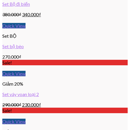
Set Bộ đi biển
380.000
₫
340.000
₫
Quick View
Set BỘ
Set bộ bèo
270.000
₫
Sale!
Quick View
Giảm 20%
Set váy voan loại 2
290.000
₫
230.000
₫
Sale!
Quick View