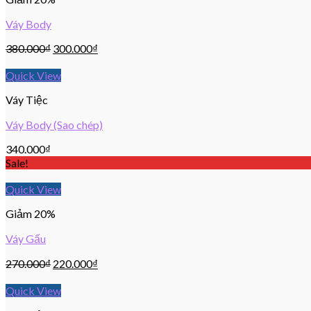
Váy Body
380.000
₫
300.000
₫
Quick View
Váy Tiệc
Váy Body (Sao chép)
340.000
₫
Sale!
Quick View
Giảm 20%
Váy Gấu
270.000
₫
220.000
₫
Quick View