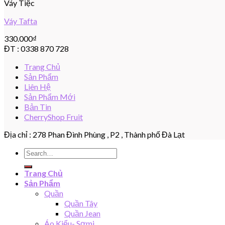
Váy Tiệc
Váy Tafta
330.000
₫
ĐT : 0338 870 728
Trang Chủ
Sản Phẩm
Liên Hệ
Sản Phẩm Mới
Bản Tin
CherryShop Fruit
Địa chỉ : 278 Phan Đình Phùng , P2 , Thành phố Đà Lạt
Search
for:
Trang Chủ
Sản Phẩm
Quần
Quần Tây
Quần Jean
Áo Kiểu- Sơmi