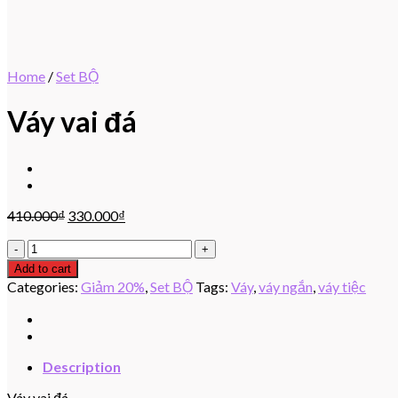
Home
/
Set BỘ
Váy vai đá
410.000
₫
330.000
₫
Váy
vai
Add to cart
đá
Categories:
Giảm 20%
,
Set BỘ
Tags:
Váy
,
váy ngắn
,
váy tiệc
quantity
Description
Váy vai đá