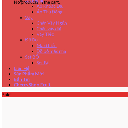
Áo Khoác
No products in the cart.
Áo Khoác Dạ
Áo Thu Đông
Váy
Chân Váy Ngắn
Chân váy dài
Váy Tiệc
Đồ Bộ
Maxi biển
Đồ bộ mặc nhà
Set BỘ
Set Bộ
Liên Hệ
Sản Phẩm Mới
Bản Tin
CherryShop Fruit
Sale!