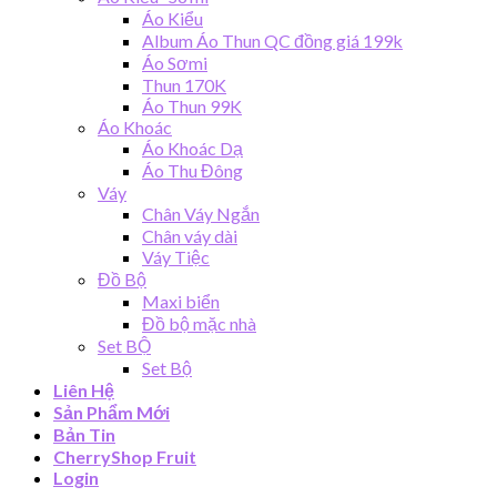
Áo Kiểu
Album Áo Thun QC đồng giá 199k
Áo Sơmi
Thun 170K
Áo Thun 99K
Áo Khoác
Áo Khoác Dạ
Áo Thu Đông
Váy
Chân Váy Ngắn
Chân váy dài
Váy Tiệc
Đồ Bộ
Maxi biển
Đồ bộ mặc nhà
Set BỘ
Set Bộ
Liên Hệ
Sản Phẩm Mới
Bản Tin
CherryShop Fruit
Login