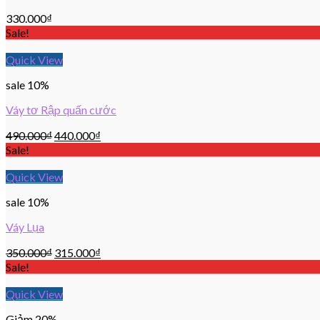
330.000
₫
Sale!
Quick View
sale 10%
Váy tơ Rập quấn cước
490.000
₫
440.000
₫
Sale!
Quick View
sale 10%
Váy Lụa
350.000
₫
315.000
₫
Sale!
Quick View
Giảm 20%