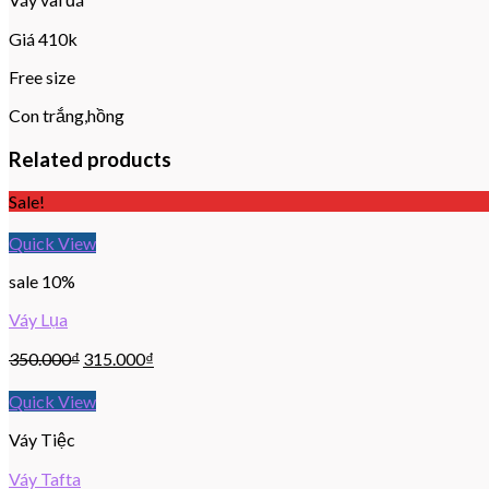
Giá 410k
Free size
Con trắng,hồng
Related products
Sale!
Quick View
sale 10%
Váy Lụa
350.000
₫
315.000
₫
Quick View
Váy Tiệc
Váy Tafta