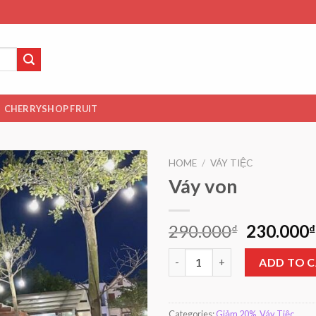
CHERRYSHOP FRUIT
HOME
/
VÁY TIỆC
Váy von
290.000
230.000
₫
₫
Váy von quantity
ADD TO 
Categories:
Giảm 20%
,
Váy Tiệc