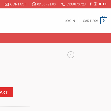
CONTACT
09:00 - 21:00
0338 870 728
0
LOGIN
CART /
0
₫
CART