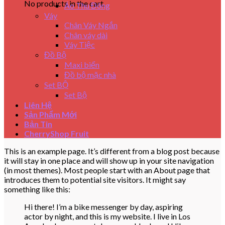
No products in the cart.
Áo Thu Đông
Váy
Chân Váy Ngắn
Chân váy dài
Váy Tiệc
Đồ Bộ
Maxi biển
Đồ bộ mặc nhà
Set BỘ
Set Bộ
Liên Hệ
Sản Phẩm Mới
Bản Tin
CherryShop Fruit
This is an example page. It’s different from a blog post because
it will stay in one place and will show up in your site navigation
(in most themes). Most people start with an About page that
introduces them to potential site visitors. It might say
something like this:
Hi there! I’m a bike messenger by day, aspiring
actor by night, and this is my website. I live in Los