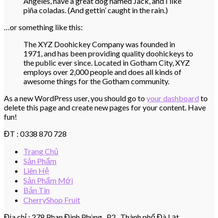
Angeles, have a great dog named Jack, and I like
piña coladas. (And gettin’ caught in the rain.)
…or something like this:
The XYZ Doohickey Company was founded in
1971, and has been providing quality doohickeys to
the public ever since. Located in Gotham City, XYZ
employs over 2,000 people and does all kinds of
awesome things for the Gotham community.
As a new WordPress user, you should go to
your dashboard
to
delete this page and create new pages for your content. Have
fun!
ĐT : 0338 870 728
Trang Chủ
Sản Phẩm
Liên Hệ
Sản Phẩm Mới
Bản Tin
CherryShop Fruit
Địa chỉ : 278 Phan Đình Phùng , P2 , Thành phố Đà Lạt