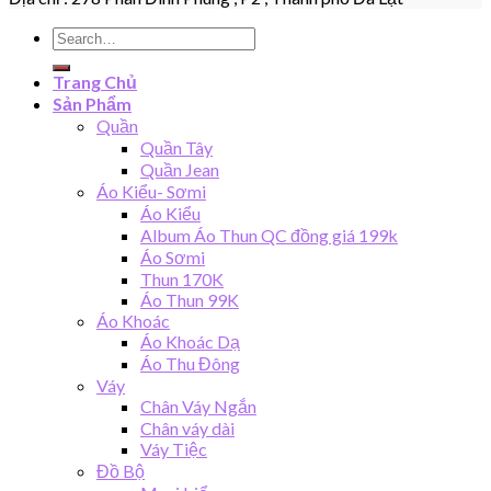
Search
for:
Trang Chủ
Sản Phẩm
Quần
Quần Tây
Quần Jean
Áo Kiểu- Sơmi
Áo Kiểu
Album Áo Thun QC đồng giá 199k
Áo Sơmi
Thun 170K
Áo Thun 99K
Áo Khoác
Áo Khoác Dạ
Áo Thu Đông
Váy
Chân Váy Ngắn
Chân váy dài
Váy Tiệc
Đồ Bộ