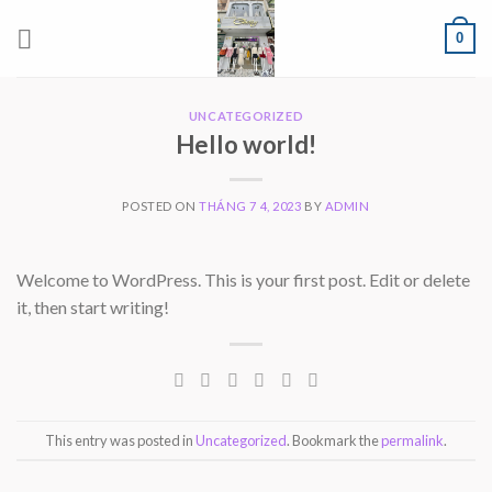
Skip
0
to
content
UNCATEGORIZED
Hello world!
POSTED ON
THÁNG 7 4, 2023
BY
ADMIN
Welcome to WordPress. This is your first post. Edit or delete
it, then start writing!
This entry was posted in
Uncategorized
. Bookmark the
permalink
.