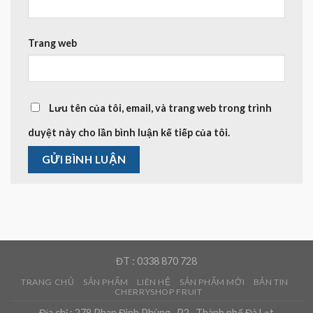
Trang web
Lưu tên của tôi, email, và trang web trong trình
duyệt này cho lần bình luận kế tiếp của tôi.
ĐT : 0338 870 728
TRANG CHỦ
SẢN PHẨM
LIÊN HỆ
SẢN PHẨM MỚI
BẢN TIN
CHERRYSHOP FRUIT
Địa chỉ : 278 Phan Đình Phùng , P2 , Thành phố Đà Lạt