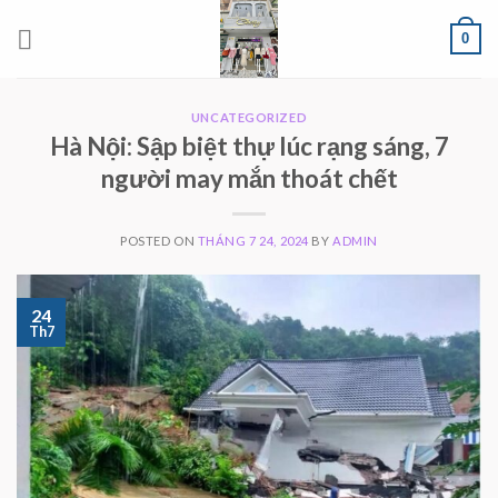
Skip
0
to
content
UNCATEGORIZED
Hà Nội: Sập biệt thự lúc rạng sáng, 7
người may mắn thoát chết
POSTED ON
THÁNG 7 24, 2024
BY
ADMIN
24
Th7