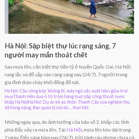
Hà Nội: Sập biệt thự lúc rạng sáng, 7
người may mắn thoát chết
Sau mưa lớn, căn biệt thự tiền tỷ ở huyện Quốc Oai, Hà Nội
rung lắc và đổ sập vào rạng sáng nay (24/7). 7 người trong
gia đình tháo cháy khỏi đống đổ nát.
Hà Nội: Cầu vồng kép ‘khổng lồ’, mây ngũ sắc xuất hiện giữa trời
mưa
Thanh niên đưa ô tô trộm hàng loạt nắp cống thoát nước
khắp Hà Nội
Hà Nội: Dự án kè ao thôn Thanh Câu vừa nghiệm thu
đã hỏng nặng, Ban quản lý nói do… thời tiết
Những ngày qua, do ảnh hưởng của bão số 2, khắp các tỉnh
phía Bắc xảy ra mưa lớn. Tại
Hà Nội
, mưa lớn kéo dài trong
2 ngày. Đến sáng hôm nay (24/7), trời tạnh ráo nhưng chưa có