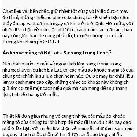
Chất liệu vải bền chắc, giữ nhiệt tốt cùng với việc được may
đo tỉ mỉ, những chiếc áo phao của chúng tôi sẽ khiến bạn cảm
thấy ấm áp và thoải mái ngay cả khi trời trở lạnh. Hơn nữa, với
nhiều lựa chọn về màu sắc như đen, xanh, nâu, các mẫu áo phao
này còn giúp bạn dễ dàng phối đồ, tạo nên những set đồ ấn
tượng khi khám phá Đà Lạt.
Áo khoác măng tô Đà Lạt – Sự sang trọng tinh tế
Nếu bạn muốn có một vẻ ngoài lịch lãm, sang trọng trong
những chuyến du lịch Đà Lạt, thì các mẫu áo khoác măng tô của
chúng tôi chính là sự lựa chọn hoàn hảo. Được may từ chất liệu
len và cashmere cao cấp, những chiếc áo khoác này không chỉ
giữ ấm cơ thể một cách hiệu quả mà còn mang đến sự thanh
lịch, tinh tế cho người mặc.
Thiết kế đơn giản nhưng vô cùng tinh tế, các mẫu áo khoác
măng tô của chúng tôi phù hợp để mặc đi làm, dự tiệc hay dạo
phố ở Đà Lạt. Với nhiều lựa chọn về màu sắc như đen, xám, nâu,
be, quý khách chắc chắn sẽ tìm được chiếc áo ưng ý nhất.