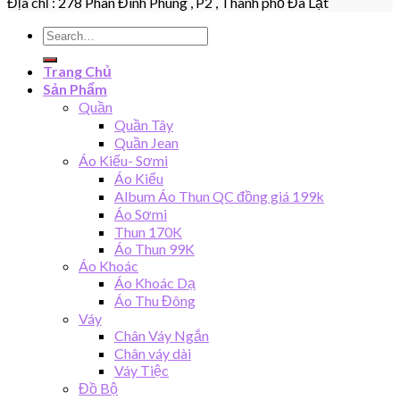
Địa chỉ : 278 Phan Đình Phùng , P2 , Thành phố Đà Lạt
Search
for:
Trang Chủ
Sản Phẩm
Quần
Quần Tây
Quần Jean
Áo Kiểu- Sơmi
Áo Kiểu
Album Áo Thun QC đồng giá 199k
Áo Sơmi
Thun 170K
Áo Thun 99K
Áo Khoác
Áo Khoác Dạ
Áo Thu Đông
Váy
Chân Váy Ngắn
Chân váy dài
Váy Tiệc
Đồ Bộ