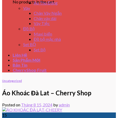
No products in the cart.
Áo Thu Đông
Váy
Chân Váy Ngắn
Chân váy dài
Váy Tiệc
Đồ Bộ
Maxi biển
Đồ bộ mặc nhà
Set BỘ
Set Bộ
Liên Hệ
Sản Phẩm Mới
Bản Tin
CherryShop Fruit
Uncategorized
Áo Khoác Đà Lat – Cherry Shop
Posted on
Tháng 8 15, 2024
by
admin
15