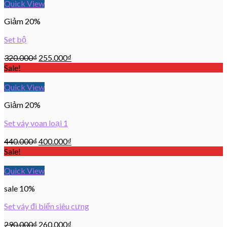
Quick View
Giảm 20%
Set bộ
320.000
₫
255.000
₫
Sale!
Quick View
Giảm 20%
Set váy voan loại 1
440.000
₫
400.000
₫
Sale!
Quick View
sale 10%
Set váy đi biển siêu cưng
290.000
₫
260.000
₫