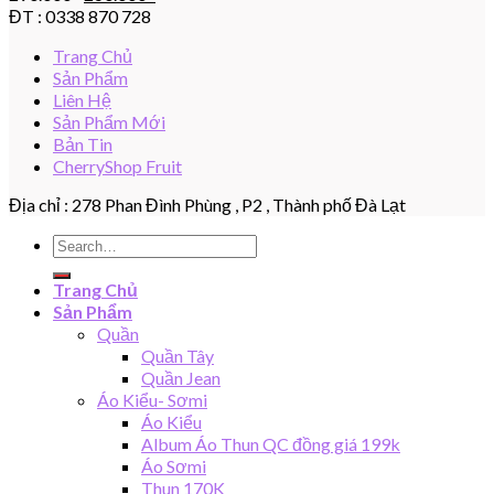
ĐT : 0338 870 728
Trang Chủ
Sản Phẩm
Liên Hệ
Sản Phẩm Mới
Bản Tin
CherryShop Fruit
Địa chỉ : 278 Phan Đình Phùng , P2 , Thành phố Đà Lạt
Search
for:
Trang Chủ
Sản Phẩm
Quần
Quần Tây
Quần Jean
Áo Kiểu- Sơmi
Áo Kiểu
Album Áo Thun QC đồng giá 199k
Áo Sơmi
Thun 170K