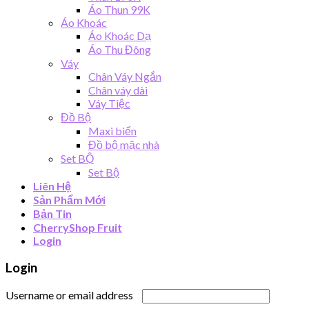
Áo Thun 99K
Áo Khoác
Áo Khoác Dạ
Áo Thu Đông
Váy
Chân Váy Ngắn
Chân váy dài
Váy Tiệc
Đồ Bộ
Maxi biển
Đồ bộ mặc nhà
Set BỘ
Set Bộ
Liên Hệ
Sản Phẩm Mới
Bản Tin
CherryShop Fruit
Login
Login
Username or email address