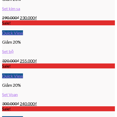
Set kim sa
290.000
₫
230.000
₫
Sale!
Quick View
Giảm 20%
Set bộ
320.000
₫
255.000
₫
Sale!
Quick View
Giảm 20%
Set Voan
300.000
₫
240.000
₫
Sale!