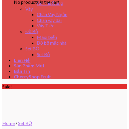
No products in the cart.
Áo Thu Đông
Váy
Chân Váy Ngắn
Chân váy dài
Váy Tiệc
Đồ Bộ
Maxi biển
Đồ bộ mặc nhà
Set BỘ
Set Bộ
Liên Hệ
Sản Phẩm Mới
Bản Tin
CherryShop Fruit
Sale!
Home
/
Set BỘ