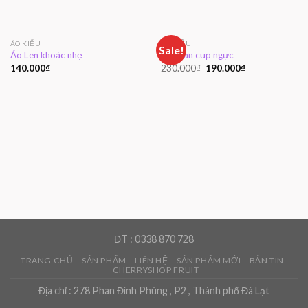
ÁO KIỂU
ÁO KIỂU
Sale!
Áo Len khoác nhẹ
Áo Jean cup ngực
140.000
₫
230.000
₫
190.000
₫
ĐT : 0338 870 728
TRANG CHỦ
SẢN PHẨM
LIÊN HỆ
SẢN PHẨM MỚI
BẢN TIN
CHERRYSHOP FRUIT
Địa chỉ : 278 Phan Đình Phùng , P2 , Thành phố Đà Lạt