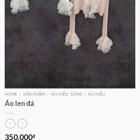
HOME
/
SẢN PHẨM
/
ÁO KIỂU- SƠMI
/
ÁO KIỂU
Áo len đá
350.000
₫