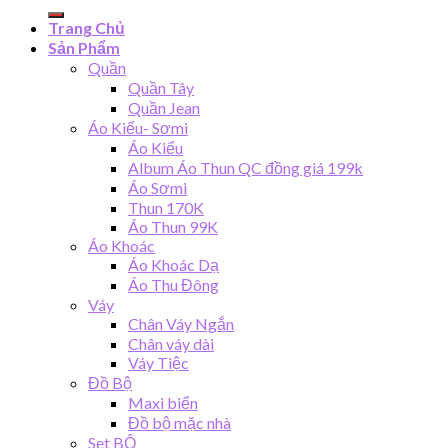
for:
Trang Chủ
Sản Phẩm
Quần
Quần Tây
Quần Jean
Áo Kiểu- Sơmi
Áo Kiểu
Album Áo Thun QC đồng giá 199k
Áo Sơmi
Thun 170K
Áo Thun 99K
Áo Khoác
Áo Khoác Dạ
Áo Thu Đông
Váy
Chân Váy Ngắn
Chân váy dài
Váy Tiệc
Đồ Bộ
Maxi biển
Đồ bộ mặc nhà
Set BỘ