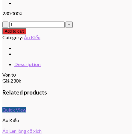
230.000
₫
Áo
Von
Add to cart
tơ
Category:
Áo Kiểu
quantity
Description
Von tơ
Giá 230k
Related products
Quick View
Áo Kiểu
Áo Len lông cổ xích