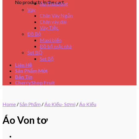
No products in the cart.
Áo Thu Đông
Váy
Chân Váy Ngắn
Chân váy dài
Váy Tiệc
Đồ Bộ
Maxi biển
Đồ bộ mặc nhà
Set BỘ
Set Bộ
Liên Hệ
Sản Phẩm Mới
Bản Tin
CherryShop Fruit
Home
/
Sản Phẩm
/
Áo Kiểu- Sơmi
/
Áo Kiểu
Áo Von tơ