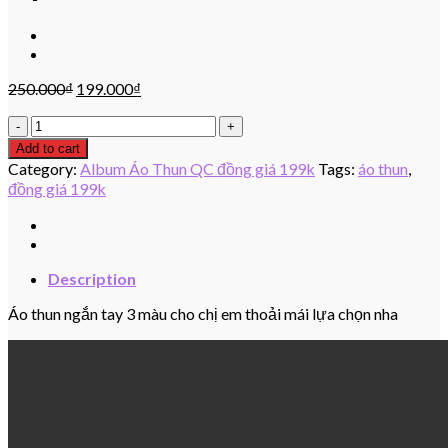
250.000
₫
199.000
₫
Áo
thun
Add to cart
đồng
Category:
Album Áo Thun QC đồng giá 199k
Tags:
áo thun
,
giá
đồng giá 199k
199k
Update
13/7/2024
quantity
Description
Áo thun ngắn tay 3 màu cho chị em thoải mái lựa chọn nha