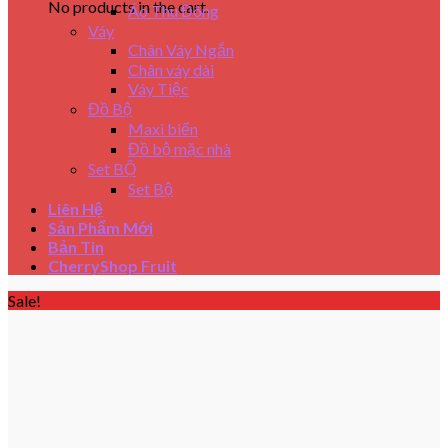
No products in the cart.
Áo Thu Đông
Váy
Chân Váy Ngắn
Chân váy dài
Váy Tiệc
Đồ Bộ
Maxi biển
Đồ bộ mặc nhà
Set BỘ
Set Bộ
Liên Hệ
Sản Phẩm Mới
Bản Tin
CherryShop Fruit
Sale!