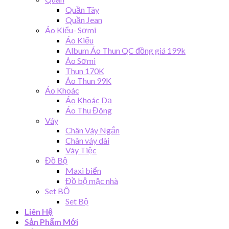
Quần Tây
Quần Jean
Áo Kiểu- Sơmi
Áo Kiểu
Album Áo Thun QC đồng giá 199k
Áo Sơmi
Thun 170K
Áo Thun 99K
Áo Khoác
Áo Khoác Dạ
Áo Thu Đông
Váy
Chân Váy Ngắn
Chân váy dài
Váy Tiệc
Đồ Bộ
Maxi biển
Đồ bộ mặc nhà
Set BỘ
Set Bộ
Liên Hệ
Sản Phẩm Mới