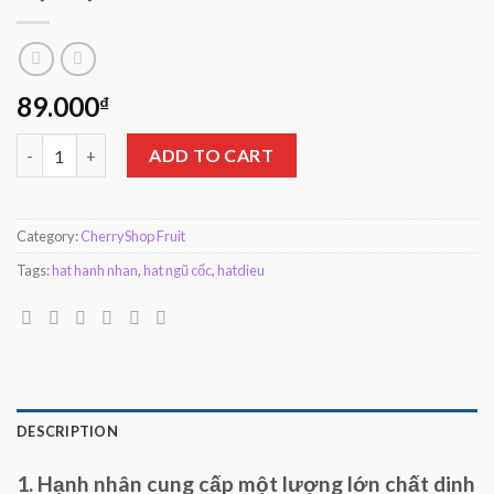
89.000
₫
Hạt Hạnh Nhân quantity
ADD TO CART
Category:
CherryShop Fruit
Tags:
hat hanh nhan
,
hat ngũ cốc
,
hatdieu
DESCRIPTION
1. Hạnh nhân cung cấp một lượng lớn chất dinh