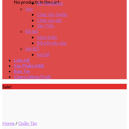
No products in the cart.
Áo Thu Đông
Váy
Chân Váy Ngắn
Chân váy dài
Váy Tiệc
Đồ Bộ
Maxi biển
Đồ bộ mặc nhà
Set BỘ
Set Bộ
Liên Hệ
Sản Phẩm Mới
Bản Tin
CherryShop Fruit
Sale!
Home
/
Quần Tây