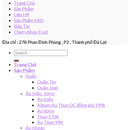
Trang Chủ
Sản Phẩm
Liên Hệ
Sản Phẩm Mới
Bản Tin
CherryShop Fruit
Địa chỉ : 278 Phan Đình Phùng , P2 , Thành phố Đà Lạt
Search
for:
Trang Chủ
Sản Phẩm
Quần
Quần Tây
Quần Jean
Áo Kiểu- Sơmi
Áo Kiểu
Album Áo Thun QC đồng giá 199k
Áo Sơmi
Thun 170K
Áo Thun 99K
Áo Khoác