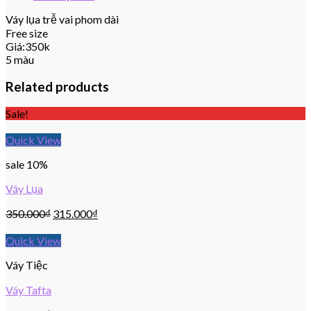
Váy lụa trễ vai phom dài
Free size
Giá:350k
5 màu
Related products
Sale!
Quick View
sale 10%
Váy Lụa
350.000
₫
315.000
₫
Quick View
Váy Tiệc
Váy Tafta