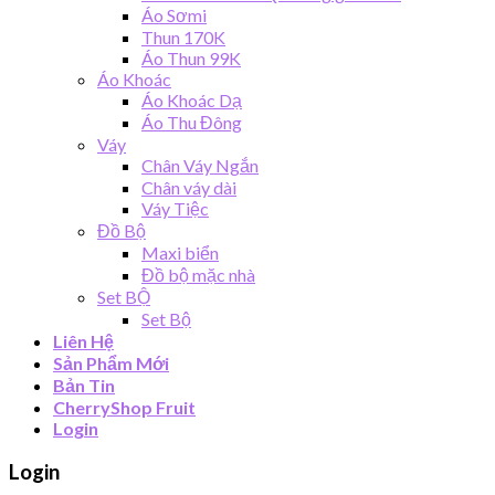
Áo Sơmi
Thun 170K
Áo Thun 99K
Áo Khoác
Áo Khoác Dạ
Áo Thu Đông
Váy
Chân Váy Ngắn
Chân váy dài
Váy Tiệc
Đồ Bộ
Maxi biển
Đồ bộ mặc nhà
Set BỘ
Set Bộ
Liên Hệ
Sản Phẩm Mới
Bản Tin
CherryShop Fruit
Login
Login