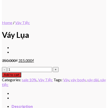
Home
/
Váy Tiệc
Váy Lụa
350.000
₫
315.000
₫
Váy
Lụa
Add to cart
quantity
Categories:
sale 10%
,
Váy Tiệc
Tags:
Váy
,
váy body
,
váy dài
,
váy
tiệc
Description