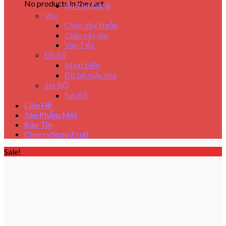
No products in the cart.
Áo Thu Đông
Váy
Chân Váy Ngắn
Chân váy dài
Váy Tiệc
Đồ Bộ
Maxi biển
Đồ bộ mặc nhà
Set BỘ
Set Bộ
Liên Hệ
Sản Phẩm Mới
Bản Tin
CherryShop Fruit
Sale!