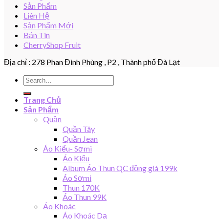
Sản Phẩm
Liên Hệ
Sản Phẩm Mới
Bản Tin
CherryShop Fruit
Địa chỉ : 278 Phan Đình Phùng , P2 , Thành phố Đà Lạt
Search
for:
Trang Chủ
Sản Phẩm
Quần
Quần Tây
Quần Jean
Áo Kiểu- Sơmi
Áo Kiểu
Album Áo Thun QC đồng giá 199k
Áo Sơmi
Thun 170K
Áo Thun 99K
Áo Khoác
Áo Khoác Dạ