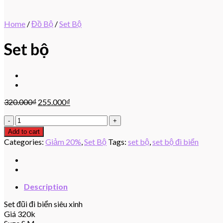
Home
/
Đồ Bộ
/
Set Bộ
Set bộ
320.000
₫
255.000
₫
Set
bộ
Add to cart
quantity
Categories:
Giảm 20%
,
Set Bộ
Tags:
set bộ
,
set bộ đi biển
Description
Set đũi đi biển siêu xinh
Giá 320k