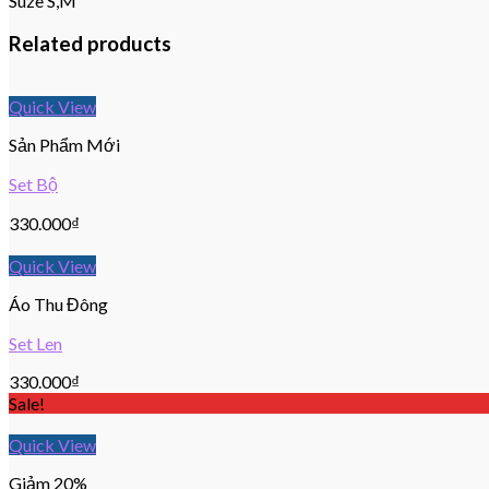
Suze S,M
Related products
Quick View
Sản Phẩm Mới
Set Bộ
330.000
₫
Quick View
Áo Thu Đông
Set Len
330.000
₫
Sale!
Quick View
Giảm 20%