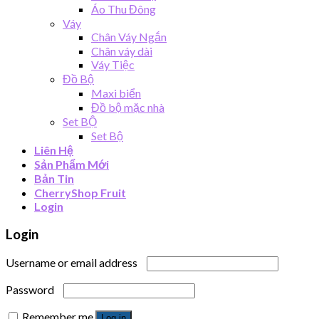
Áo Thu Đông
Váy
Chân Váy Ngắn
Chân váy dài
Váy Tiệc
Đồ Bộ
Maxi biển
Đồ bộ mặc nhà
Set BỘ
Set Bộ
Liên Hệ
Sản Phẩm Mới
Bản Tin
CherryShop Fruit
Login
Login
Username or email address
Password
Remember me
Log in