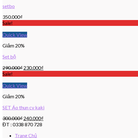
setbo
350.000
₫
Sale!
Quick View
Giảm 20%
Set bộ
290.000
₫
230.000
₫
Sale!
Quick View
Giảm 20%
SET Áo thun cv kaki
300.000
₫
240.000
₫
ĐT : 0338 870 728
Trang Chủ