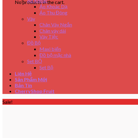
Áo Khoác
No products in the cart.
Áo Khoác Dạ
Áo Thu Đông
Váy
Chân Váy Ngắn
Chân váy dài
Váy Tiệc
Đồ Bộ
Maxi biển
Đồ bộ mặc nhà
Set BỘ
Set Bộ
Liên Hệ
Sản Phẩm Mới
Bản Tin
CherryShop Fruit
Sale!