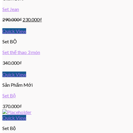
Set Jean
290.000
₫
230.000
₫
Quick View
Set BỘ
Set thể thao 3 món
340.000
₫
Quick View
Sản Phẩm Mới
Set Bộ
370.000
₫
Quick View
Set Bộ