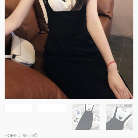
HOME
/
SET BỘ