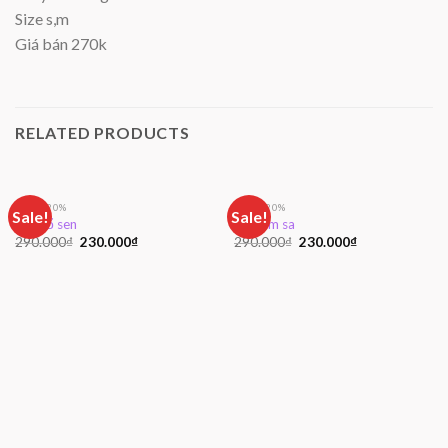
Size s,m
Giá bán 270k
RELATED PRODUCTS
GIẢM 20%
GIẢM 20%
Sale!
Sale!
Set cổ sen
Set kim sa
290.000
₫
230.000
₫
290.000
₫
230.000
₫