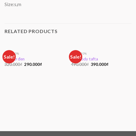
Size:s,m
RELATED PRODUCTS
SALE 10%
GIẢM 20%
Sale!
Sale!
Váy nơ đen
Vây body tafta
320.000
₫
290.000
₫
490.000
₫
390.000
₫