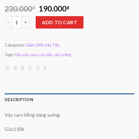
230.000
190.000
₫
₫
Váy caro quantity
ADD TO CART
Categories:
Giảm 20%
,
Váy Tiệc
Tags:
Váy
,
váy caro
,
váy dài
,
váy suông
DESCRIPTION
Váy caro hồng dáng suông
Giá:230k