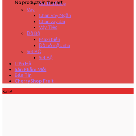
No products in the cart.
Áo Thu Đông
Váy
Chân Váy Ngắn
Chân váy dài
Váy Tiệc
Đồ Bộ
Maxi biển
Đồ bộ mặc nhà
Set BỘ
Set Bộ
Liên Hệ
Sản Phẩm Mới
Bản Tin
CherryShop Fruit
Sale!