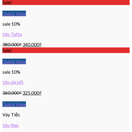
Sale!
Quick View
sale 10%
Váy Tafta
380.000
₫
340.000
₫
Sale!
Quick View
sale 10%
Váy dạ hội
360.000
₫
325.000
₫
Quick View
Váy Tiệc
Váy Ren