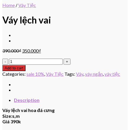
Home
/
Váy Tiệc
Váy lệch vai
390.000
₫
350.000
₫
Váy
lệch
Add to cart
vai
Categories:
sale 10%
,
Váy Tiệc
Tags:
Váy
,
váy ngắn
,
váy tiệc
quantity
Description
Váy lệch vai hoa đá cưng
Size:s,m
Giá 390k