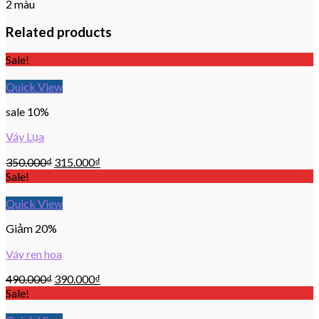
2 màu
Related products
Sale!
Quick View
sale 10%
Váy Lụa
350.000
₫
315.000
₫
Sale!
Quick View
Giảm 20%
Váy ren hoa
490.000
₫
390.000
₫
Sale!