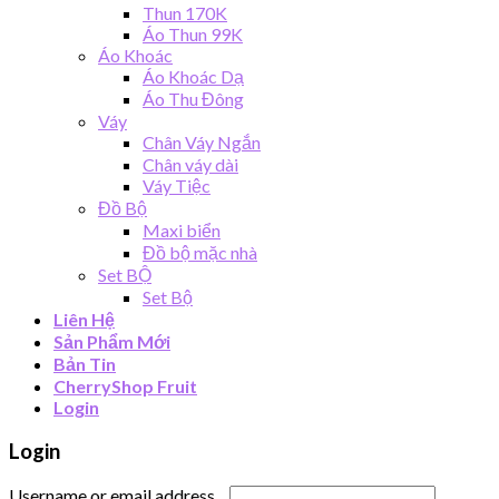
Thun 170K
Áo Thun 99K
Áo Khoác
Áo Khoác Dạ
Áo Thu Đông
Váy
Chân Váy Ngắn
Chân váy dài
Váy Tiệc
Đồ Bộ
Maxi biển
Đồ bộ mặc nhà
Set BỘ
Set Bộ
Liên Hệ
Sản Phẩm Mới
Bản Tin
CherryShop Fruit
Login
Login
Username or email address