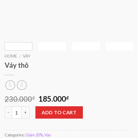
HOME
/
VÁY
Váy thô
230.000
185.000
₫
₫
Váy thô quantity
ADD TO CART
Categories:
Giảm 20%
,
Váy