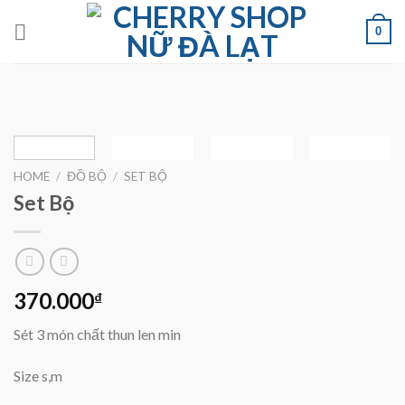
Skip
0
to
content
HOME
/
ĐỒ BỘ
/
SET BỘ
Set Bộ
370.000
₫
Sét 3 món chất thun len min
Size s,m