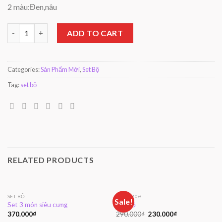
2 màu:Đen,nâu
Set Bộ quantity
ADD TO CART
Categories:
Sản Phẩm Mới
,
Set Bộ
Tag:
set bộ
RELATED PRODUCTS
SET BỘ
GIẢM 20%
Sale!
Set 3 món siêu cưng
Set bộ
370.000
₫
290.000
₫
230.000
₫