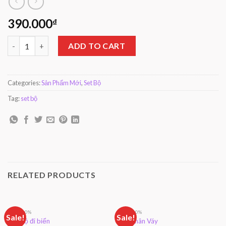
390.000
₫
Set Bộ quantity
ADD TO CART
Categories:
Sản Phẩm Mới
,
Set Bộ
Tag:
set bộ
RELATED PRODUCTS
SALE 10%
SALE 10%
Sale!
Sale!
Set Bộ đi biển
Set Chân Váy