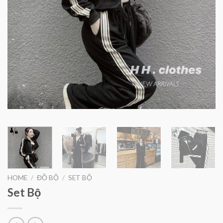
HOME
/
ĐỒ BỘ
/
SET BỘ
Set Bộ