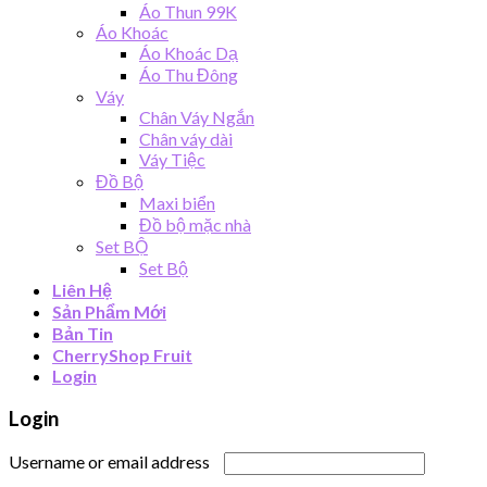
Áo Thun 99K
Áo Khoác
Áo Khoác Dạ
Áo Thu Đông
Váy
Chân Váy Ngắn
Chân váy dài
Váy Tiệc
Đồ Bộ
Maxi biển
Đồ bộ mặc nhà
Set BỘ
Set Bộ
Liên Hệ
Sản Phẩm Mới
Bản Tin
CherryShop Fruit
Login
Login
Username or email address