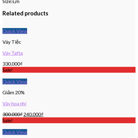
Size:s,m
Related products
Quick View
Váy Tiệc
Váy Tafta
330.000
₫
Sale!
Quick View
Giảm 20%
Váy hoa nhí
300.000
₫
240.000
₫
Sale!
Quick View