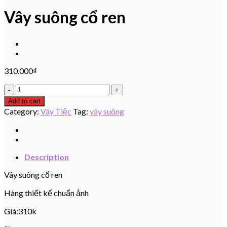
Vây suông cổ ren
310.000
₫
Vây
suông
Add to cart
cổ
Category:
Váy Tiệc
Tag:
váy suông
ren
quantity
Description
Vây suông cổ ren
Hàng thiết kế chuẩn ảnh
Giá:310k