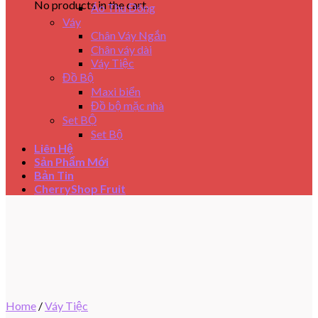
No products in the cart.
Áo Thu Đông
Váy
Chân Váy Ngắn
Chân váy dài
Váy Tiệc
Đồ Bộ
Maxi biển
Đồ bộ mặc nhà
Set BỘ
Set Bộ
Liên Hệ
Sản Phẩm Mới
Bản Tin
CherryShop Fruit
Home
/
Váy Tiệc