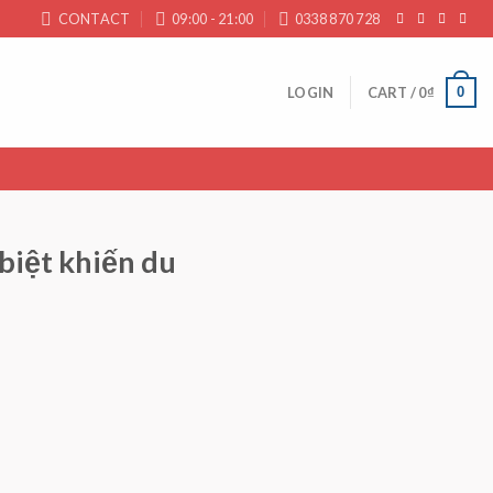
CONTACT
09:00 - 21:00
0338 870 728
0
LOGIN
CART /
0
₫
biệt khiến du