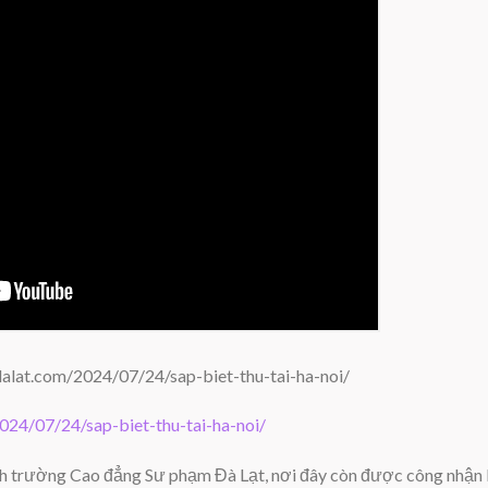
dalat.com/2024/07/24/sap-biet-thu-tai-ha-noi/
024/07/24/sap-biet-thu-tai-ha-noi/
ành trường Cao đẳng Sư phạm Đà Lạt, nơi đây còn được công nhận là 