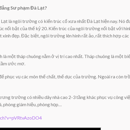
đẳng Sư phạm Đà Lạt?
t là ngôi trường có kiến trúc cổ xưa nhất Đà Lạt hiện nay. Nó đư
rúc nổi bật của thế kỷ 20. Kiến trúc của ngôi trường nổi bật với h
xinh đẹp. Đặc biệt, ngôi trường lên hình rất ảo, rất thích hợp các
h là một tháp chuông nằm ở vị trí cao nhất. Tháp chuông là một b
g tầm ước mơ.
ể phục vụ các môn thể chất, thể dục của trường. Ngoài ra còn tr
rưng trường có nhiều dãy nhà cao 2-3 tầng khác phục vụ công việ
xá, phòng giám hiệu, phòng họp…
atch?v=pVRtvAzoDO4