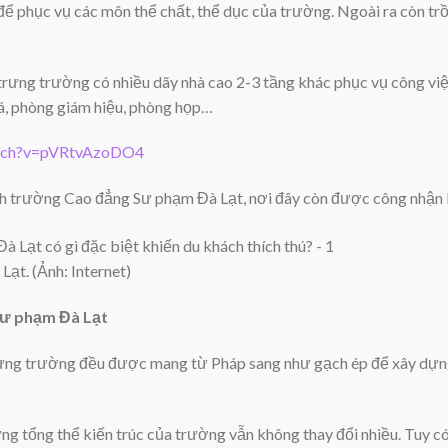
ể phục vụ các môn thể chất, thể dục của trường. Ngoài ra còn tr
rưng trường có nhiều dãy nhà cao 2-3 tầng khác phục vụ công việ
xá, phòng giám hiệu, phòng họp…
atch?v=pVRtvAzoDO4
ành trường Cao đẳng Sư phạm Đà Lạt, nơi đây còn được công nhận là 
ạt. (Ảnh: Internet)
Sư phạm Đà Lạt
 dựng trường đều được mang từ Pháp sang như gạch ép để xây dựn
ng tổng thể kiến trúc của trường vẫn không thay đổi nhiều. Tuy 