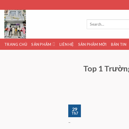
Skip
to
content
Search
for:
TRANG CHỦ
SẢN PHẨM
LIÊN HỆ
SẢN PHẨM MỚI
BẢN TIN
Top 1 Trường
29
Th7
–