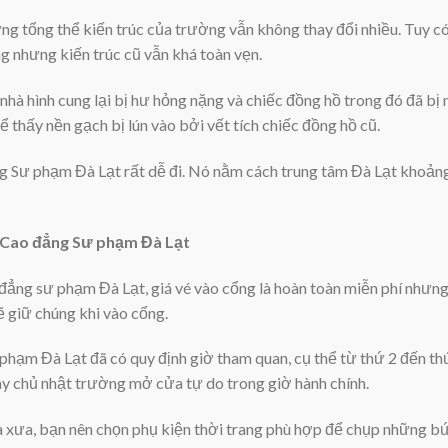
ng tổng thể kiến trúc của trường vẫn không thay đổi nhiều. Tuy 
g nhưng kiến trúc cũ vẫn khá toàn vẹn.
nhà hình cung lại bị hư hỏng nặng và chiếc đồng hồ trong đó đã bị
hể thấy nền gạch bị lún vào bởi vết tích chiếc đồng hồ cũ.
Sư phạm Đà Lạt rất dễ đi. Nó nằm cách trung tâm Đà Lạt khoảng 
 Cao đẳng Sư phạm Đà Lạt
đẳng sư phạm Đà Lạt, giá vé vào cổng là hoàn toàn miễn phí nhưn
 giữ chúng khi vào cổng.
phạm Đà Lạt đã có quy định giờ tham quan, cụ thể từ thứ 2 đến t
y chủ nhật trường mở cửa tự do trong giờ hành chính.
hà xưa, bạn nên chọn phụ kiện thời trang phù hợp để chụp những b